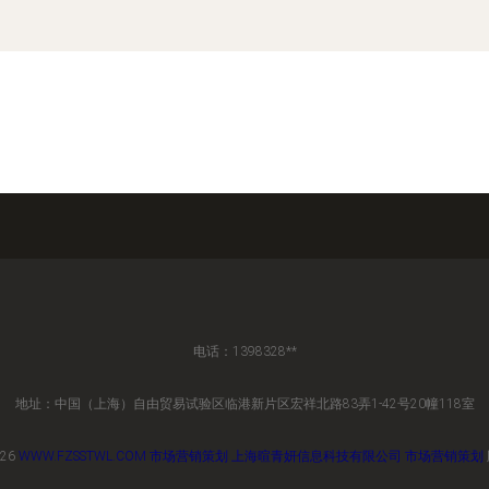
电话：1398328**
地址：中国（上海）自由贸易试验区临港新片区宏祥北路83弄1-42号20幢118室
026
WWW.FZSSTWL.COM
市场营销策划
上海暄青妍信息科技有限公司
市场营销策划