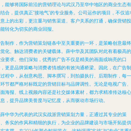
点，能够将国际前沿的营销理论与武汉乃至华中地区的商业生态
机结合，提供真正“接地气”的专业服务。公司运作的项目，不仅追
创意上的出彩，更注重与销售渠道、客户关系的打通，确保营销
入能转化为切实的商业回报。
广告制作，作为营销策划链条中至关重要的一环，是策略创意最
视觉化、触达消费者的关键载体。薛中华及其团队对此有着极高
专业要求。他们深知，优秀的广告不仅是精美的画面或响亮的口
号，更是品牌策略与消费者情感的有效沟通桥梁。因此，在广告
作过程中，从创意构思、脚本撰写，到拍摄执行、后期制作，每
个环节都严格对标既定的营销目标与品牌调性。无论是电视广告
平面海报、线上视频内容还是社交媒体素材，都力求精准传达核
信息，提升品牌美誉度与记忆度，从而驱动市场行动。
以薛中华为代表的武汉实战派营销策划力量，正通过其专业的策
略、务实的作风和精细的执行，为企业的品牌建设与市场开拓提
实支撑。在2016年那个时间节点，这种强调“实战”与“专业”并重