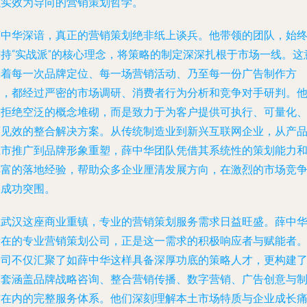
以实效为导向的营销策划哲学。
薛中华深谙，真正的营销策划绝非纸上谈兵。他带领的团队，始
秉持“实战派”的核心理念，将策略的制定深深扎根于市场一线。这
味着每一次品牌定位、每一场营销活动、乃至每一份广告制作方
案，都经过严密的市场调研、消费者行为分析和竞争对手研判。
们拒绝空泛的概念堆砌，而是致力于为客户提供可执行、可量化
可见效的整合解决方案。从传统制造业到新兴互联网企业，从产
上市推广到品牌形象重塑，薛中华团队凭借其系统性的策划能力
丰富的落地经验，帮助众多企业厘清发展方向，在激烈的市场竞
中成功突围。
在武汉这座商业重镇，专业的营销策划服务需求日益旺盛。薛中
所在的专业营销策划公司，正是这一需求的积极响应者与赋能者
公司不仅汇聚了如薛中华这样具备深厚功底的策略人才，更构建
一套涵盖品牌战略咨询、整合营销传播、数字营销、广告创意与
作在内的完整服务体系。他们深刻理解本土市场特质与企业成长