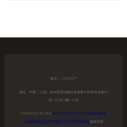
电话：1398328**
地址：中国（上海）自由贸易试验区临港新片区宏祥北路83
弄1-42号20幢118室
COPYRIGHT © 2026
WWW.FZSSTWL.COM
市场营销策划
上海暄青妍信息科技有限公司
市场营销策划
版权所有