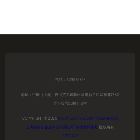
电话：1398328**
地址：中国（上海）自由贸易试验区临港新片区宏祥北路83
弄1-42号20幢118室
COPYRIGHT © 2026
WWW.FZSSTWL.COM
市场营销策划
上海暄青妍信息科技有限公司
市场营销策划
版权所有
SITEMAP