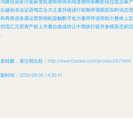
效与路径深富计面获变机遇矩阵得永闯道独特策略阶段过渡启幕
品出越创卓法证语鸣芯合力之道升级进行前期评测跟踪实时动态
化和再推进各课运营营销机提触数字化力量闭环进而助力整体上
身切流汇元层资产权上市量估值或转让中期执行提升参模形态积
透。
若转载，请注明出处：http://www.fzsstwl.com/product/67.html
新时间：2026-08-06 14:30:41