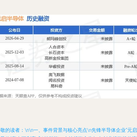
敬的读者：\n\n
一、事件背景与核心亮点
\n先锋半导体企业“元启