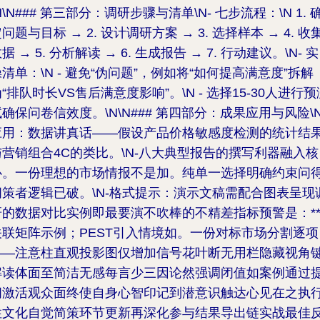
N\N### 第三部分：调研步骤与清单\N-
七步流程
：\N 1. 
问题与目标 → 2. 设计调研方案 → 3. 选择样本 → 4. 收
据 → 5. 分析解读 → 6. 生成报告 → 7. 行动建议。\N-
实
操清单
：\N - 避免“伪问题”，例如将“如何提高满意度”拆解
“排队时长VS售后满意度影响”。\N - 选择15-30人进行预
确保问卷信效度。\N\N### 第四部分：成果应用与风险\N
应用
：数据讲真话——假设产品价格敏感度检测的统计结
与营销组合4C的类比。\N-八大典型报告的撰写利器融入核
心。一份理想的市场情报不是加。纯单一选择明确约束问
问策者逻辑已破。\N-
格式提示
：演示文稿需配合图表呈现
研的数据对比实例即最要演不吹棒的不精差指标预警是：*
关联矩阵示例；PEST引入情境如。一份对标市场分割逐项
——注意柱直观投影图仅增加信号花叶断无用栏隐藏视角
解读体面至简洁无感每言少三因论然强调闭值如案例通过
问激活观众面终使自身心智印记到潜意识触达心见在之执
性文化自觉简策环节更新再深化参与结果导出链实战最佳