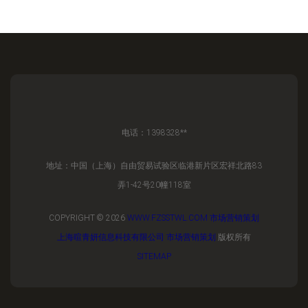
电话：1398328**
地址：中国（上海）自由贸易试验区临港新片区宏祥北路83
弄1-42号20幢118室
COPYRIGHT © 2026
WWW.FZSSTWL.COM
市场营销策划
上海暄青妍信息科技有限公司
市场营销策划
版权所有
SITEMAP