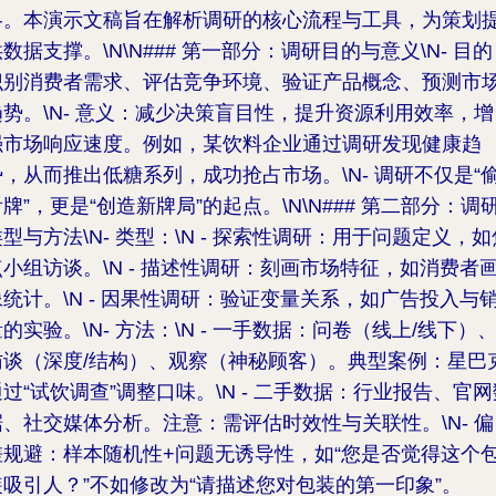
略。本演示文稿旨在解析调研的核心流程与工具，为策划
数据支撑。\N\N### 第一部分：调研目的与意义\N-
目的
识别消费者需求、评估竞争环境、验证产品概念、预测市
势。\N-
意义
：减少决策盲目性，提升资源利用效率，增
强市场响应速度。例如，某饮料企业通过调研发现健康趋
势，从而推出低糖系列，成功抢占市场。\N- 调研不仅是“
牌”，更是“创造新牌局”的起点。\N\N### 第二部分：调
型与方法\N-
类型
：\N - 探索性调研：用于问题定义，如
点小组访谈。\N - 描述性调研：刻画市场特征，如消费者
像统计。\N - 因果性调研：验证变量关系，如广告投入与
的实验。\N-
方法
：\N -
一手数据
：问卷（线上/线下）
访谈（深度/结构）、观察（神秘顾客）。典型案例：星巴
过“试饮调查”调整口味。\N -
二手数据
：行业报告、官网
据、社交媒体分析。注意：需评估时效性与关联性。\N-
偏
差规避
：样本随机性+问题无诱导性，如“您是否觉得这个
装吸引人？”不如修改为“请描述您对包装的第一印象”。